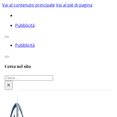
Vai al contenuto principale
Vai al piè di pagina
Pubblicità
Pubblicità
Cerca nel sito
Cerca
×