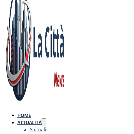
HOME
ATTUALITÀ
Animali