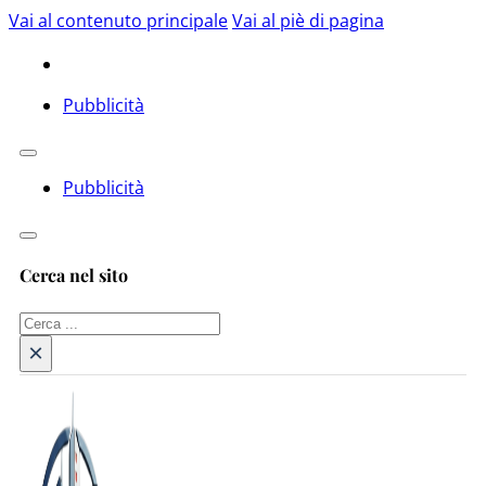
Vai al contenuto principale
Vai al piè di pagina
Pubblicità
Pubblicità
Cerca nel sito
Cerca
×