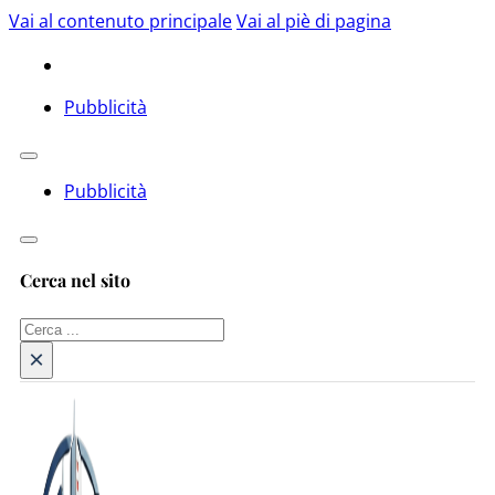
Vai al contenuto principale
Vai al piè di pagina
Pubblicità
Pubblicità
Cerca nel sito
Cerca
×