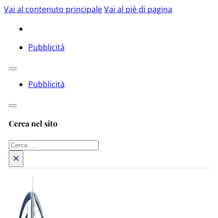
Vai al contenuto principale
Vai al piè di pagina
Pubblicità
Pubblicità
Cerca nel sito
Cerca
×