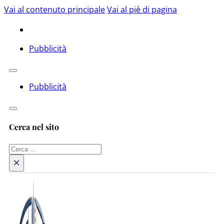
Vai al contenuto principale
Vai al piè di pagina
Pubblicità
Pubblicità
Cerca nel sito
Cerca
×