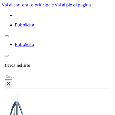
Vai al contenuto principale
Vai al piè di pagina
Pubblicità
Pubblicità
Cerca nel sito
Cerca
×