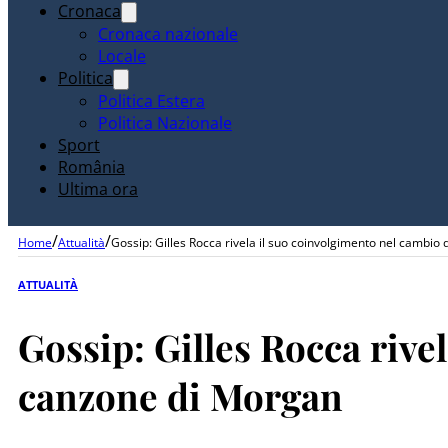
Cronaca
Cronaca nazionale
Locale
Politica
Politica Estera
Politica Nazionale
Sport
România
Ultima ora
/
/
Home
Attualità
Gossip: Gilles Rocca rivela il suo coinvolgimento nel cambio
ATTUALITÀ
Gossip: Gilles Rocca rive
canzone di Morgan