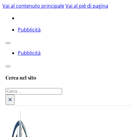
Vai al contenuto principale
Vai al piè di pagina
Pubblicità
Pubblicità
Cerca nel sito
Cerca
×