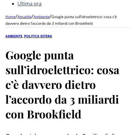
Ultima ora
/
/
/
Home
Attualità
Ambiente
Google punta sull’idroelettrico: cosa c’è
davvero dietro l’accordo da 3 miliardi con Brookfield
AMBIENTE
,
POLITICA ESTERA
Google punta
sull’idroelettrico: cosa
c’è davvero dietro
l’accordo da 3 miliardi
con Brookfield