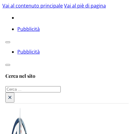
Vai al contenuto principale
Vai al piè di pagina
Pubblicità
Pubblicità
Cerca nel sito
Cerca
×