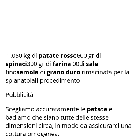
1.050 kg di
patate rosse
600 gr di
spinaci
300 gr di
farina
00di
sale
fino
semola
di
grano duro
rimacinata per la
spianatoiaIl procedimento
Pubblicità
Scegliamo accuratamente le
patate
e
badiamo che siano tutte delle stesse
dimensioni circa, in modo da assicurarci una
cottura omogenea.