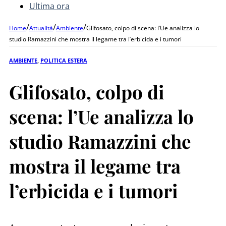
Ultima ora
/
/
/
Home
Attualità
Ambiente
Glifosato, colpo di scena: l’Ue analizza lo
studio Ramazzini che mostra il legame tra l’erbicida e i tumori
AMBIENTE
,
POLITICA ESTERA
Glifosato, colpo di
scena: l’Ue analizza lo
studio Ramazzini che
mostra il legame tra
l’erbicida e i tumori