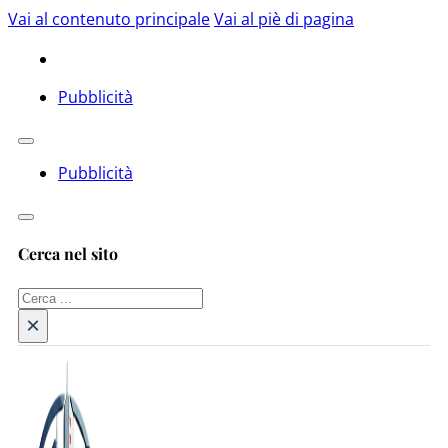
Vai al contenuto principale
Vai al piè di pagina
Pubblicità
Pubblicità
Cerca nel sito
Cerca
×