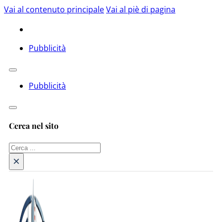
Vai al contenuto principale
Vai al piè di pagina
Pubblicità
Pubblicità
Cerca nel sito
Cerca
×