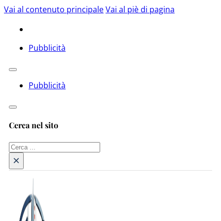
Vai al contenuto principale
Vai al piè di pagina
Pubblicità
Pubblicità
Cerca nel sito
Cerca
×