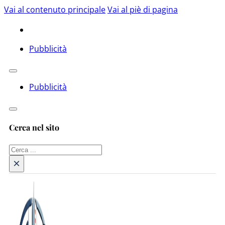
Vai al contenuto principale
Vai al piè di pagina
Pubblicità
Pubblicità
Cerca nel sito
Cerca
×