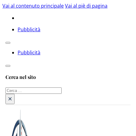
Vai al contenuto principale
Vai al piè di pagina
Pubblicità
Pubblicità
Cerca nel sito
Cerca
×