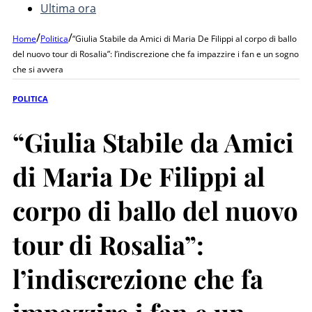
Ultima ora
/
/
Home
Politica
“Giulia Stabile da Amici di Maria De Filippi al corpo di ballo
del nuovo tour di Rosalia”: l’indiscrezione che fa impazzire i fan e un sogno
che si avvera
POLITICA
“Giulia Stabile da Amici
di Maria De Filippi al
corpo di ballo del nuovo
tour di Rosalia”:
l’indiscrezione che fa