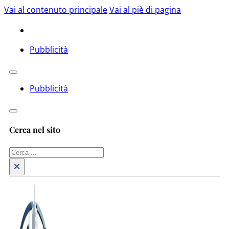
Vai al contenuto principale
Vai al piè di pagina
Pubblicità
Pubblicità
Cerca nel sito
Cerca
×