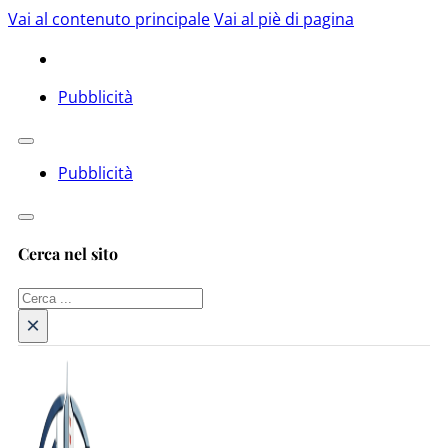
Vai al contenuto principale
Vai al piè di pagina
Pubblicità
Pubblicità
Cerca nel sito
Cerca
×