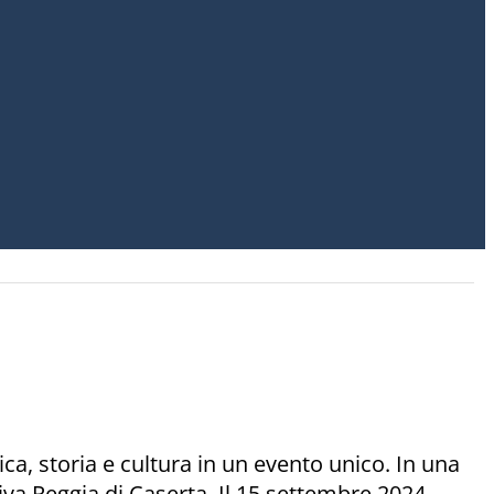
ca, storia e cultura in un evento unico. In una
tiva Reggia di Caserta. Il 15 settembre 2024,