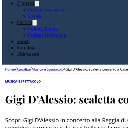
Cronaca
Cronaca nazionale
Locale
Politica
Politica Estera
Politica Nazionale
Sport
România
Ultima ora
/
/
/
Home
Attualità
Musica e Spettacolo
Gigi D’Alessio: scaletta concerto a Case
MUSICA E SPETTACOLO
Gigi D’Alessio: scaletta 
Scopri Gigi D’Alessio in concerto alla Reggia di
splendida cornice di cultura e bellezza, la musi