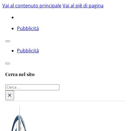
Vai al contenuto principale
Vai al piè di pagina
Pubblicità
Pubblicità
Cerca nel sito
Cerca
×