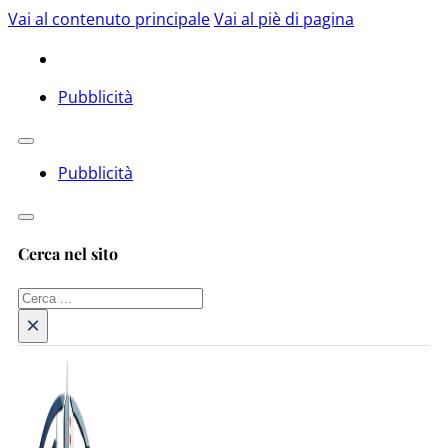
Vai al contenuto principale
Vai al piè di pagina
Pubblicità
Pubblicità
Cerca nel sito
Cerca
×