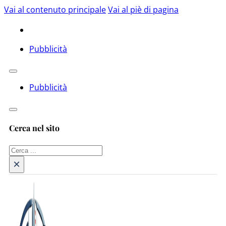
Vai al contenuto principale
Vai al piè di pagina
Pubblicità
Pubblicità
Cerca nel sito
Cerca
×