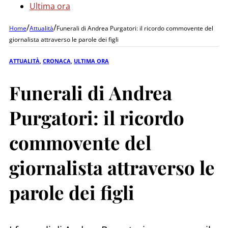
Ultima ora
/
/
Home
Attualità
Funerali di Andrea Purgatori: il ricordo commovente del
giornalista attraverso le parole dei figli
ATTUALITÀ
,
CRONACA
,
ULTIMA ORA
Funerali di Andrea
Purgatori: il ricordo
commovente del
giornalista attraverso le
parole dei figli