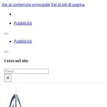
Vai al contenuto principale
Vai al piè di pagina
Pubblicità
Pubblicità
Cerca nel sito
Cerca
×