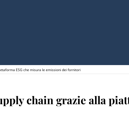
iattaforma ESG che misura le emissioni dei fornitori
upply chain grazie alla pi