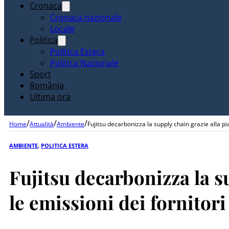
Cronaca
Cronaca nazionale
Locale
Politica
Politica Estera
Politica Nazionale
Sport
România
Ultima ora
/
/
/
Home
Attualità
Ambiente
Fujitsu decarbonizza la supply chain grazie alla p
AMBIENTE
,
POLITICA ESTERA
Fujitsu decarbonizza la s
le emissioni dei fornitori