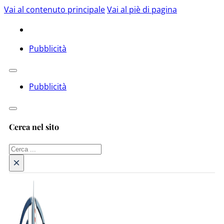
Vai al contenuto principale
Vai al piè di pagina
Pubblicità
Pubblicità
Cerca nel sito
Cerca
×