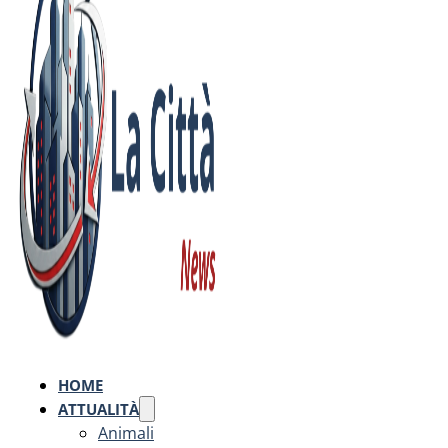
HOME
ATTUALITÀ
Animali