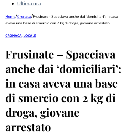
Ultima ora
/
/
Home
Cronaca
Frusinate - Spacciava anche dai 'domiciliari': in casa
aveva una base di smercio con 2 kg di droga, giovane arrestato
CRONACA
,
LOCALE
Frusinate – Spacciava
anche dai ‘domiciliari’:
in casa aveva una base
di smercio con 2 kg di
droga, giovane
arrestato