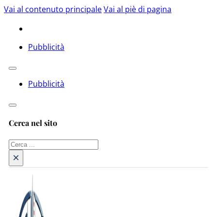
Vai al contenuto principale
Vai al piè di pagina
Pubblicità
Pubblicità
Cerca nel sito
Cerca
×