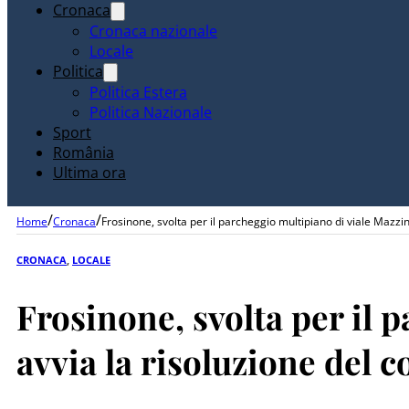
Cronaca
Cronaca nazionale
Locale
Politica
Politica Estera
Politica Nazionale
Sport
România
Ultima ora
/
/
Home
Cronaca
Frosinone, svolta per il parcheggio multipiano di viale Mazzin
CRONACA
,
LOCALE
Frosinone, svolta per il 
avvia la risoluzione del c