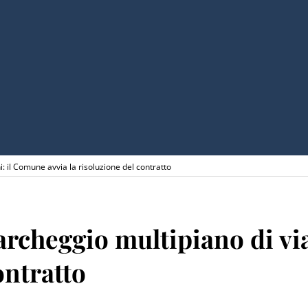
i: il Comune avvia la risoluzione del contratto
parcheggio multipiano di v
ontratto