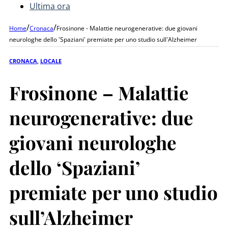
Ultima ora
/
/
Home
Cronaca
Frosinone - Malattie neurogenerative: due giovani
neurologhe dello 'Spaziani' premiate per uno studio sull'Alzheimer
CRONACA
,
LOCALE
Frosinone – Malattie
neurogenerative: due
giovani neurologhe
dello ‘Spaziani’
premiate per uno studio
sull’Alzheimer