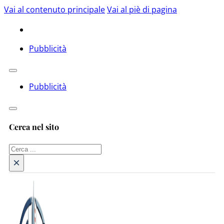
Vai al contenuto principale
Vai al piè di pagina
Pubblicità
Pubblicità
Cerca nel sito
Cerca
×