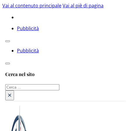
Vai al contenuto principale
Vai al piè di pagina
Pubblicità
Pubblicità
Cerca nel sito
Cerca
×