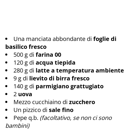
Una manciata abbondante di
foglie di
basilico fresco
500 g di
farina 00
120 g di
acqua tiepida
280 g di
latte a temperatura ambiente
9 g di
lievito di birra fresco
140 g di
parmigiano grattugiato
2
uova
Mezzo cucchiaino di
zucchero
Un pizzico di
sale fino
Pepe q.b.
(facoltativo, se non ci sono
bambini)