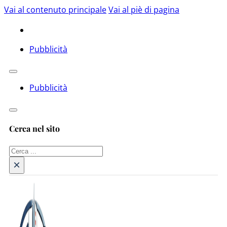
Vai al contenuto principale
Vai al piè di pagina
Pubblicità
Pubblicità
Cerca nel sito
Cerca
×