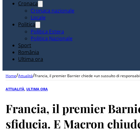
Cronaca
Cronaca nazionale
Locale
Politica
Politica Estera
Politica Nazionale
Sport
România
Ultima ora
/
/
Home
Attualità
Francia, il premier Barnier chiede «un sussulto di responsabil
ATTUALITÀ
,
ULTIMA ORA
Francia, il premier Barni
sfiducia. E Macron chiude