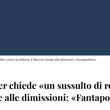
ità» contro la sfiducia. E Macron chiude alle dimissioni: «Fantapolitica»
er chiede «un sussulto di r
 alle dimissioni: «Fantapo