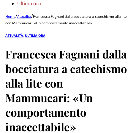
Ultima ora
/
/
Home
Attualità
Francesca Fagnani dalla bocciatura a catechismo alla lite
con Mammucari: «Un comportamento inaccettabile»
ATTUALITÀ
,
ULTIMA ORA
Francesca Fagnani dalla
bocciatura a catechismo
alla lite con
Mammucari: «Un
comportamento
inaccettabile»