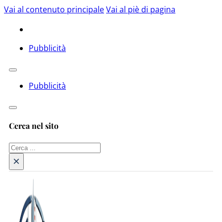
Vai al contenuto principale
Vai al piè di pagina
Pubblicità
Pubblicità
Cerca nel sito
Cerca
×