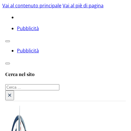
Vai al contenuto principale
Vai al piè di pagina
Pubblicità
Pubblicità
Cerca nel sito
Cerca
×