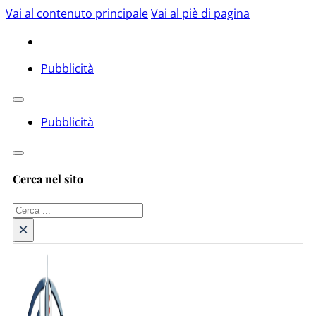
Vai al contenuto principale
Vai al piè di pagina
Pubblicità
Pubblicità
Cerca nel sito
Cerca
×