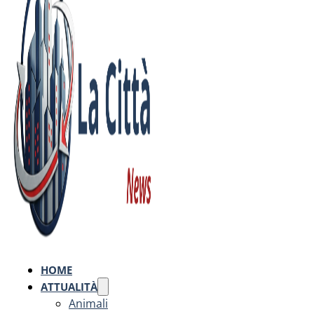
HOME
ATTUALITÀ
Animali