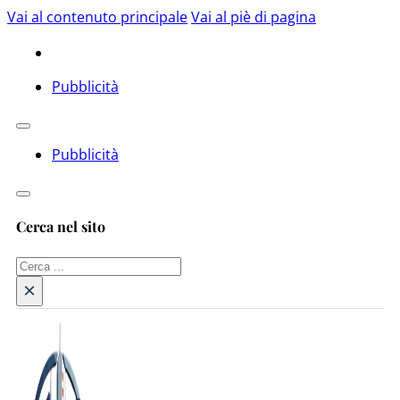
Vai al contenuto principale
Vai al piè di pagina
Pubblicità
Pubblicità
Cerca nel sito
Cerca
×