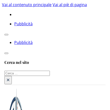
Vai al contenuto principale
Vai al piè di pagina
Pubblicità
Pubblicità
Cerca nel sito
Cerca
×