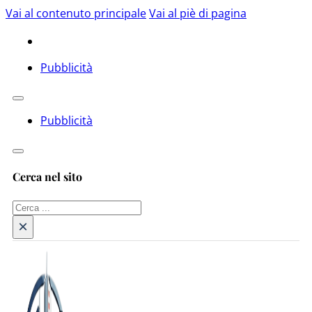
Vai al contenuto principale
Vai al piè di pagina
Pubblicità
Pubblicità
Cerca nel sito
Cerca
×