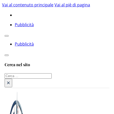
Vai al contenuto principale
Vai al piè di pagina
Pubblicità
Pubblicità
Cerca nel sito
Cerca
×