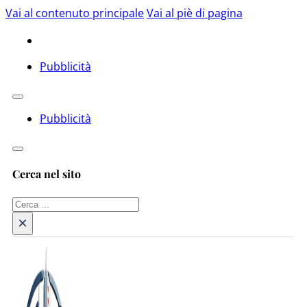
Vai al contenuto principale
Vai al piè di pagina
Pubblicità
Pubblicità
Cerca nel sito
Cerca
×