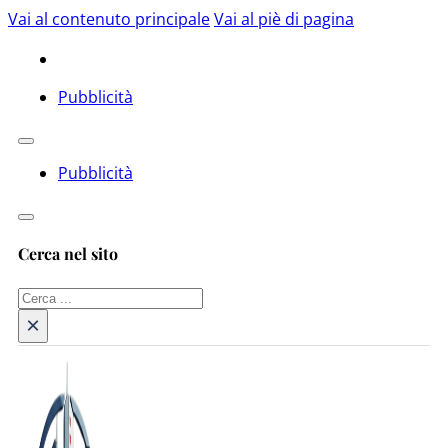
Vai al contenuto principale
Vai al piè di pagina
Pubblicità
Pubblicità
Cerca nel sito
Cerca
×