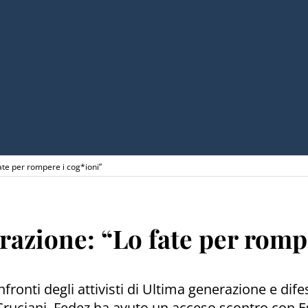
ate per rompere i cog*ioni”
razione: “Lo fate per romp
onti degli attivisti di Ultima generazione e difeso
uciani, Fedez ha avuto un acceso scontro con Este