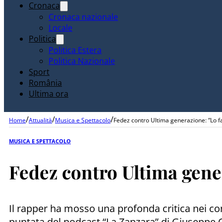
Cronaca
Cronaca nazionale
Locale
Politica
Politica Estera
Politica Nazionale
Sport
România
Ultima ora
/
/
/
Home
Attualità
Musica e Spettacolo
Fedez contro Ultima generazione: “Lo f
MUSICA E SPETTACOLO
Fedez contro Ultima gene
Il rapper ha mosso una profonda critica nei confr
puntata del podcast “La Zanzara” di Giuseppe Cr