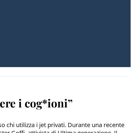
ere i cog*ioni”
 chi utilizza i jet privati. Durante una recente
r Goffi, attivista di Ultima generazione. Il