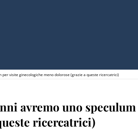
per visite ginecologiche meno dolorose (grazie a queste ricercatrici)
nni avremo uno speculum p
ueste ricercatrici)