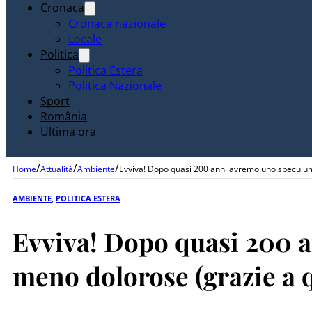
Cronaca
Cronaca nazionale
Locale
Politica
Politica Estera
Politica Nazionale
Sport
România
Ultima ora
/
/
/
Home
Attualità
Ambiente
Evviva! Dopo quasi 200 anni avremo uno speculum 
AMBIENTE
,
POLITICA ESTERA
Evviva! Dopo quasi 200 a
meno dolorose (grazie a q