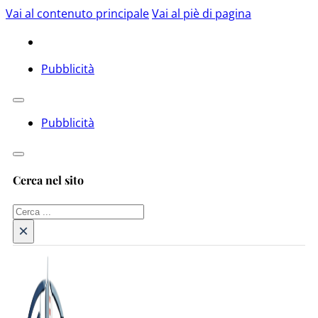
Vai al contenuto principale
Vai al piè di pagina
Pubblicità
Pubblicità
Cerca nel sito
Cerca
×