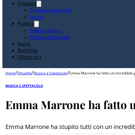
Cronaca
Cronaca nazionale
Locale
Politica
Politica Estera
Politica Nazionale
Sport
România
Ultima ora
/
/
/
Home
Attualità
Musica e Spettacolo
Emma Marrone ha fatto un incredibile g
MUSICA E SPETTACOLO
Emma Marrone ha fatto un
Emma Marrone ha stupito tutti con un incredibi