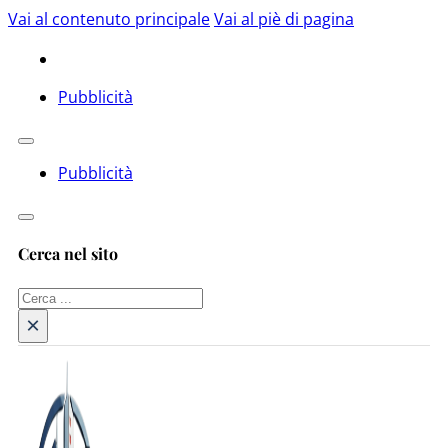
Vai al contenuto principale
Vai al piè di pagina
Pubblicità
Pubblicità
Cerca nel sito
Cerca
×