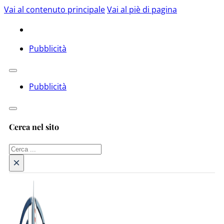
Vai al contenuto principale
Vai al piè di pagina
Pubblicità
Pubblicità
Cerca nel sito
Cerca
×