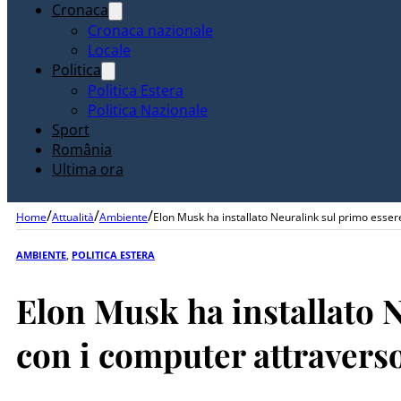
Cronaca
Cronaca nazionale
Locale
Politica
Politica Estera
Politica Nazionale
Sport
România
Ultima ora
/
/
/
Home
Attualità
Ambiente
Elon Musk ha installato Neuralink sul primo esse
AMBIENTE
,
POLITICA ESTERA
Elon Musk ha installato 
con i computer attraverso