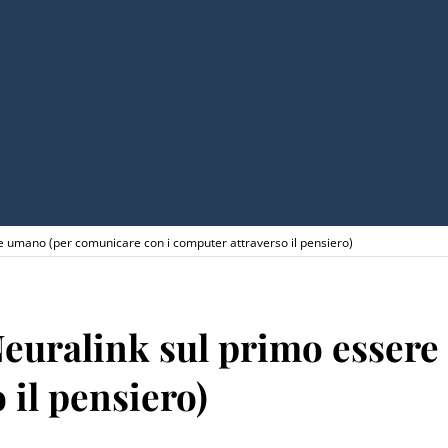
re umano (per comunicare con i computer attraverso il pensiero)
Neuralink sul primo esser
 il pensiero)