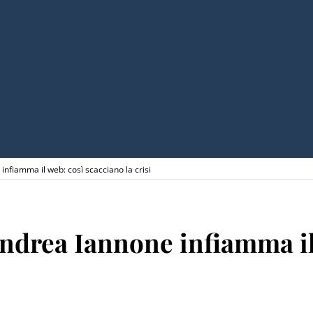
infiamma il web: così scacciano la crisi
Andrea Iannone infiamma il