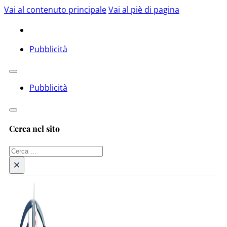
Vai al contenuto principale
Vai al piè di pagina
Pubblicità
Pubblicità
Cerca nel sito
Cerca
×