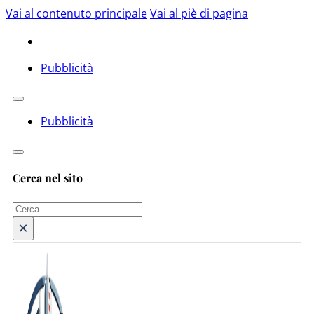
Vai al contenuto principale
Vai al piè di pagina
Pubblicità
Pubblicità
Cerca nel sito
Cerca
×