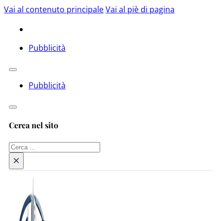
Vai al contenuto principale
Vai al piè di pagina
Pubblicità
Pubblicità
Cerca nel sito
Cerca
×