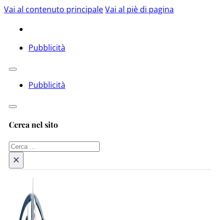
Vai al contenuto principale
Vai al piè di pagina
Pubblicità
Pubblicità
Cerca nel sito
Cerca
×