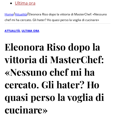
Ultima ora
/
/
Home
Attualità
Eleonora Riso dopo la vittoria di MasterChef: «Nessuno
chef mi ha cercato. Gli hater? Ho quasi perso la voglia di cucinare»
ATTUALITÀ
,
ULTIMA ORA
Eleonora Riso dopo la
vittoria di MasterChef:
«Nessuno chef mi ha
cercato. Gli hater? Ho
quasi perso la voglia di
cucinare»